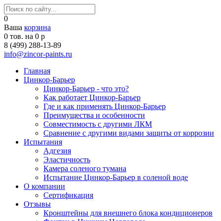
0
Ваша
корзина
0
тов. на
0
р
8 (499) 288-13-89
info@zincor-paints.ru
Главная
Цинкор-Барьер
Цинкор-Барьер - что это?
Как работает Цинкор-Барьер
Где и как применять Цинкор-Барьер
Преимущества и особенности
Совместимость с другими ЛКМ
Сравнение с другими видами защиты от коррозии
Испытания
Адгезия
Эластичность
Камера соленого тумана
Испытание Цинкор-Барьер в соленой воде
О компании
Сертификация
Отзывы
Кронштейны для внешнего блока кондиционеров