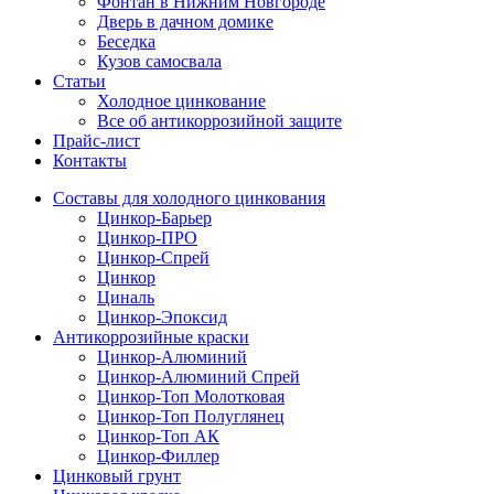
Фонтан в Нижним Новгороде
Дверь в дачном домике
Беседка
Кузов самосвала
Статьи
Холодное цинкование
Все об антикоррозийной защите
Прайс-лист
Контакты
Составы для холодного цинкования
Цинкор-Барьер
Цинкор-ПРО
Цинкор-Спрей
Цинкор
Циналь
Цинкор-Эпоксид
Антикоррозийные краски
Цинкор-Алюминий
Цинкор-Алюминий Спрей
Цинкор-Топ Молотковая
Цинкор-Топ Полуглянец
Цинкор-Топ АК
Цинкор-Филлер
Цинковый грунт