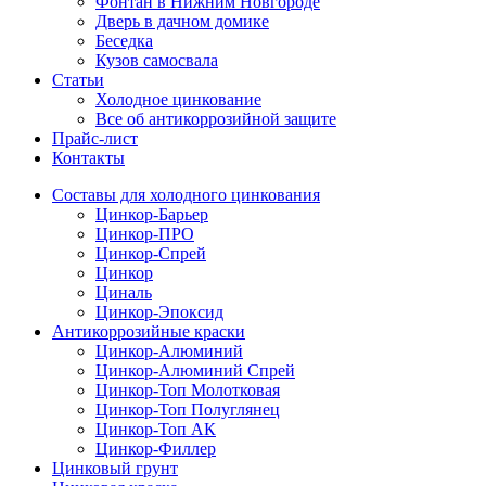
Фонтан в Нижним Новгороде
Дверь в дачном домике
Беседка
Кузов самосвала
Статьи
Холодное цинкование
Все об антикоррозийной защите
Прайс-лист
Контакты
Составы для холодного цинкования
Цинкор-Барьер
Цинкор-ПРО
Цинкор-Спрей
Цинкор
Циналь
Цинкор-Эпоксид
Антикоррозийные краски
Цинкор-Алюминий
Цинкор-Алюминий Спрей
Цинкор-Топ Молотковая
Цинкор-Топ Полуглянец
Цинкор-Топ АК
Цинкор-Филлер
Цинковый грунт