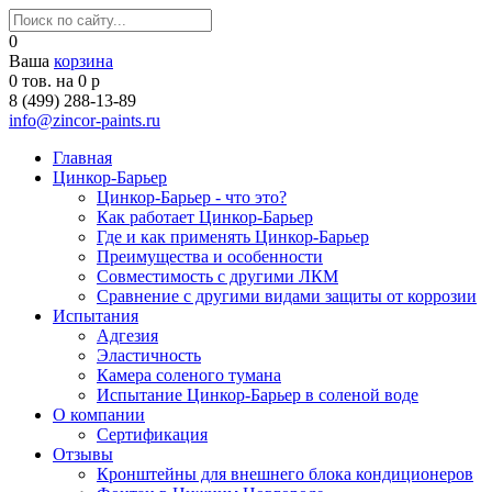
0
Ваша
корзина
0
тов. на
0
р
8 (499) 288-13-89
info@zincor-paints.ru
Главная
Цинкор-Барьер
Цинкор-Барьер - что это?
Как работает Цинкор-Барьер
Где и как применять Цинкор-Барьер
Преимущества и особенности
Совместимость с другими ЛКМ
Сравнение с другими видами защиты от коррозии
Испытания
Адгезия
Эластичность
Камера соленого тумана
Испытание Цинкор-Барьер в соленой воде
О компании
Сертификация
Отзывы
Кронштейны для внешнего блока кондиционеров