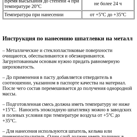
Время высыхания до степени 4 при
не более 24 ч
температуре 20°С
Температура при нанесении
от +5°С до +35°С
Инструкция по нанесению шпатлевки на металл
– Металлические и стеклопластиковые поверхности
очищаются, обеспыливаются и обезжириваются.
Загрунтованным основам нужно придать равномерную
шероховатость.
– До применения в пасту добавляется отвердитель в
соотношении, указанном в паспорте качества на материал.
После чего состав перемешивается до получения однородной
массы.
– Подготовленная смесь должна иметь температуру не ниже
+15°С. Наносить эпоксидную шпатлевку можно в заводских
и полевых условия при температуре воздуха от +5°С до
+35°С.
– Для нанесения используются шпатель, кельма или
пневмораспылитель. Один слой должен иметь толщину в