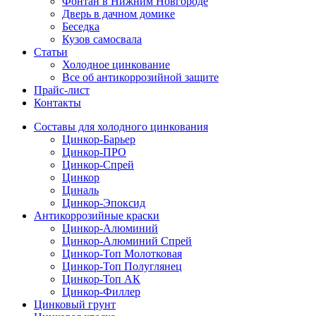
Фонтан в Нижним Новгороде
Дверь в дачном домике
Беседка
Кузов самосвала
Статьи
Холодное цинкование
Все об антикоррозийной защите
Прайс-лист
Контакты
Составы для холодного цинкования
Цинкор-Барьер
Цинкор-ПРО
Цинкор-Спрей
Цинкор
Циналь
Цинкор-Эпоксид
Антикоррозийные краски
Цинкор-Алюминий
Цинкор-Алюминий Спрей
Цинкор-Топ Молотковая
Цинкор-Топ Полуглянец
Цинкор-Топ АК
Цинкор-Филлер
Цинковый грунт