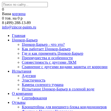
0
Ваша
корзина
0
тов. на
0
р
8 (499) 288-13-89
info@zincor-paints.ru
Главная
Цинкор-Барьер
Цинкор-Барьер - что это?
Как работает Цинкор-Барьер
Где и как применять Цинкор-Барьер
Преимущества и особенности
Совместимость с другими ЛКМ
Сравнение с другими видами защиты от коррозии
Испытания
Адгезия
Эластичность
Камера соленого тумана
Испытание Цинкор-Барьер в соленой воде
О компании
Сертификация
Отзывы
Кронштейны для внешнего блока кондиционеров